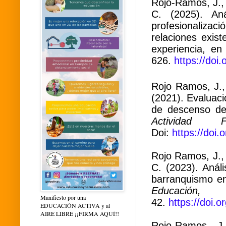
Rojo-Ramos, J.,
C. (2025). An
profesionalizac
relaciones exist
experiencia, e
626.
https://doi
Rojo Ramos, J., 
(2021). Evaluac
de descenso d
Activida
Doi:
https://doi
Rojo Ramos, J.,
C. (2023). Anál
barranquismo e
Educación, 
Manifiesto por una
42.
https://doi.
EDUCACIÓN ACTIVA y al
AIRE LIBRE ¡¡FIRMA AQUÍ!!
Rojo-Ramos, J.