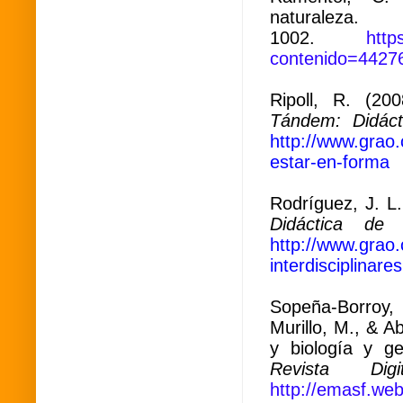
natura
1002.
http
contenido=4427
Ripoll, R. (20
Tándem: Didáct
http://www.grao
estar-en-forma
Rodríguez, J. L
Didáctica de 
http://www.grao.
interdisciplinares
Sopeña-Borroy,
Murillo, M., & Ab
y biología y g
Revista Di
http://emasf.web