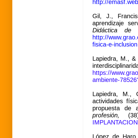
http://emasf.we
Gil, J., Franc
aprendizaje ser
Didáctica de 
http://www.grao
fisica-e-inclusion
Lapiedra, M., & 
interdisciplinari
https://www.grao
ambiente-78526
Lapiedra, M., 
actividades fís
propuesta de a
profesión,
(3
IMPLANTACION-
López de Haro, 