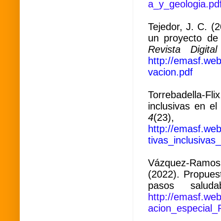
a_y_geologia.pd
Tejedor, J. C. (
un proyecto de
Revista Digit
http://emasf.w
vacion.pdf
Torrebadella-Fli
inclusivas en e
4
(23),
http://emasf.we
tivas_inclusivas
Vázquez-Ramos, 
(2022). Propues
pasos saluda
http://emasf.we
acion_especial_