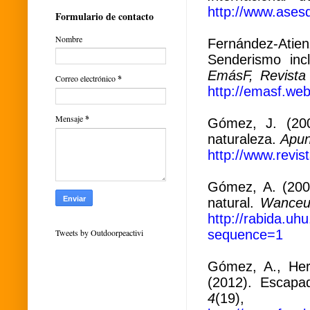
http://www.ases
Formulario de contacto
Nombre
Fernández-Atienz
Senderismo incl
EmásF, Revista 
Correo electrónico
*
http://emasf.we
Mensaje
*
Gómez, J. (200
naturaleza.
Apun
http://www.revi
Gómez, A. (2008
natural.
Wanceul
http://rabida.u
sequence=1
Tweets by Outdoorpeactivi
Gómez, A., Hern
(2012). Escap
4
(19),