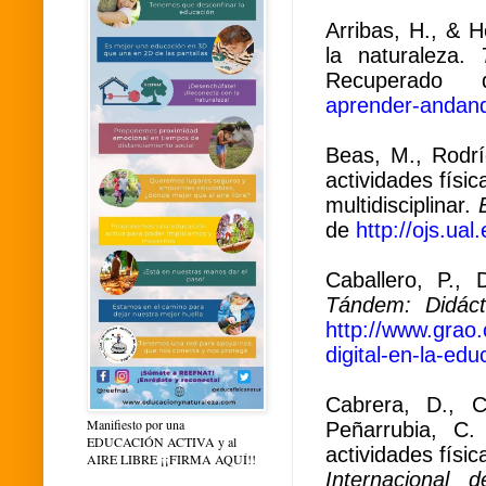
Arribas, H., & 
la naturaleza.
Recuperad
aprender-andand
Beas, M., Rodríg
actividades físi
multidisciplinar.
de
http://ojs.ua
Caballero, P.,
Tándem: Didáct
http://www.grao
digital-en-la-edu
Cabrera, D., C
Manifiesto por una
Peñarrubia, C.
EDUCACIÓN ACTIVA y al
actividades físi
AIRE LIBRE ¡¡FIRMA AQUÍ!!
Internacional 