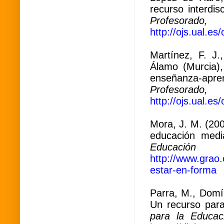
recurso interdis
Profesora
http://ojs.ual.e
Martínez, F. J.
Álamo (Murcia),
enseñanza-apre
Profesora
http://ojs.ual.e
Mora, J. M. (200
educación media
Educación F
http://www.grao
estar-en-forma
Parra, M., Domí
Un recurso para
para la Educac