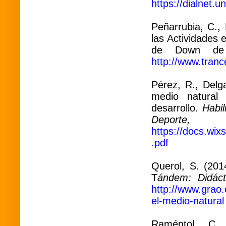
https://dialnet.u
Peñarrubia, C., 
las Actividades 
de Down de
http://www.tran
Pérez, R., Delga
medio natural
desarrollo.
Habil
Deporte,
(35
https://docs.w
.pdf
Querol, S. (20
T
ándem: Didáct
http://www.grao.
el-medio-natural
Raméntol, C. 