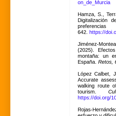
on_de_Murcia
Hamza, S., Terra
Digitalización
preferenci
642.
https://doi
Jiménez-Monteag
(2025). Efecto
montaña: un en
España.
Retos, 
López Calbet, J
Accurate asses
walking route 
tourism.
Cu
https://doi.org/
Rojas-Hernández
esfuerzo y dific