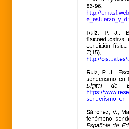
86-96.
http://emasf.we
e_esfuerzo_y_di
Ruiz, P. J., B
físicoeducativa 
condición físi
7
(15),
http://ojs.ual.e
Ruiz, P. J., Esc
senderismo en 
Digital de E
https://www.rese
senderismo_en_
Sánchez, V., Mar
fenómeno sende
Española de Ed