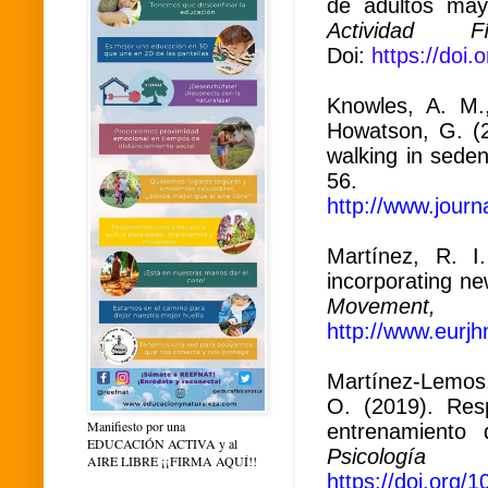
de adultos ma
Actividad
Doi:
https://doi
Knowles, A. M.,
Howatson, G. (2
walking in seden
56.
http://www.jour
Martínez, R. I
incorporating ne
Movement,
(3
http://www.eurjh
Martínez-Lemos, 
O. (2019). Res
Manifiesto por una
entrenamiento
EDUCACIÓN ACTIVA y al
Psicologí
AIRE LIBRE ¡¡FIRMA AQUÍ!!
https://doi.org/